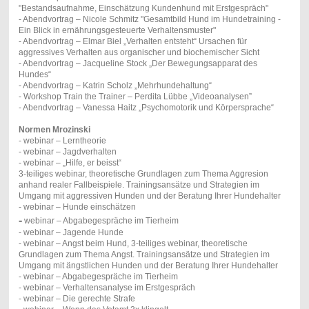
"Bestandsaufnahme, Einschätzung Kundenhund mit Erstgespräch"
- Abendvortrag – Nicole Schmitz "Gesamtbild Hund im Hundetraining -
Ein Blick in ernährungsgesteuerte Verhaltensmuster"
- Abendvortrag – Elmar Biel „Verhalten entsteht“ Ursachen für
aggressives Verhalten aus organischer und biochemischer Sicht
- Abendvortrag – Jacqueline Stock „Der Bewegungsapparat des
Hundes“
- Abendvortrag – Katrin Scholz „Mehrhundehaltung“
- Workshop Train the Trainer – Perdita Lübbe „Videoanalysen”
- Abendvortrag – Vanessa Haitz „Psychomotorik und Körpersprache“
Normen Mrozinski
- webinar
–
Lerntheorie
- webinar
–
Jagdverhalten
- webinar – „Hilfe, er beisst“
3-teiliges webinar, theoretische Grundlagen zum Thema Aggresion
anhand realer Fallbeispiele. Trainingsansätze und Strategien im
Umgang mit aggressiven Hunden und der Beratung Ihrer Hundehalter
- webinar
– Hunde einschätzen
-
webinar – Abgabegespräche im Tierheim
- webinar
–
Jagende Hunde
- webinar – Angst beim Hund, 3-teiliges webinar, theoretische
Grundlagen zum Thema Angst. Trainingsansätze und Strategien im
Umgang mit ängstlichen Hunden und der Beratung Ihrer Hundehalter
- webinar – Abgabegespräche im Tierheim
- webinar – Verhaltensanalyse im Erstgespräch
- webinar – Die gerechte Strafe