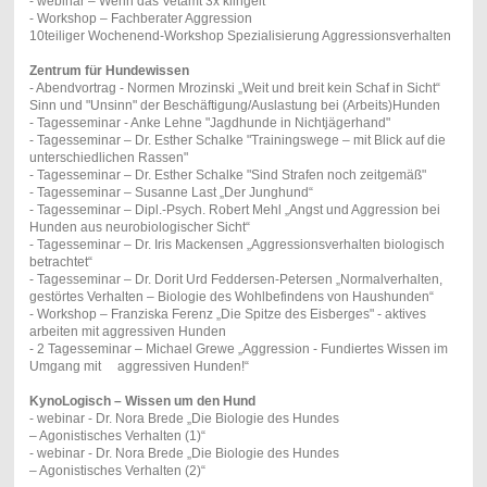
- webinar – Wenn das Vetamt 3x klingelt
- Workshop – Fachberater Aggression
10teiliger Wochenend-Workshop Spezialisierung Aggressionsverhalten
Zentrum für Hundewissen
- Abendvortrag - Normen Mrozinski „Weit und breit kein Schaf in Sicht“
Sinn und "Unsinn" der Beschäftigung/Auslastung bei (Arbeits)Hunden
- Tagesseminar - Anke Lehne "Jagdhunde in Nichtjägerhand"
- Tagesseminar – Dr. Esther Schalke "Trainingswege – mit Blick auf die
unterschiedlichen Rassen"
- Tagesseminar – Dr. Esther Schalke "Sind Strafen noch zeitgemäß"
- Tagesseminar – Susanne Last „Der Junghund“
- Tagesseminar – Dipl.-Psych. Robert Mehl „Angst und Aggression bei
Hunden aus neurobiologischer Sicht“
- Tagesseminar – Dr. Iris Mackensen „Aggressionsverhalten biologisch
betrachtet“
- Tagesseminar – Dr. Dorit Urd Feddersen-Petersen „Normalverhalten,
gestörtes Verhalten – Biologie des Wohlbefindens von Haushunden“
- Workshop – Franziska Ferenz „Die Spitze des Eisberges" - aktives
arbeiten mit aggressiven Hunden
- 2 Tagesseminar – Michael Grewe „Aggression - Fundiertes Wissen im
Umgang mit aggressiven Hunden!“
KynoLogisch – Wissen um den Hund
- webinar - Dr. Nora Brede „Die Biologie des Hundes
– Agonistisches Verhalten (1)“
- webinar - Dr. Nora Brede „Die Biologie des Hundes
– Agonistisches Verhalten (2)“