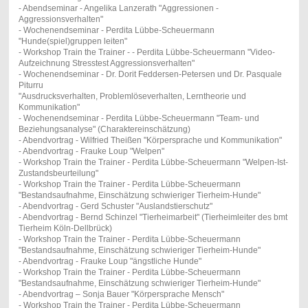
- Abendseminar - Angelika Lanzerath "Aggressionen -
Aggressionsverhalten"
- Wochenendseminar - Perdita Lübbe-Scheuermann
"Hunde(spiel)gruppen leiten"
- Workshop Train the Trainer - - Perdita Lübbe-Scheuermann "Video-
Aufzeichnung Stresstest Aggressionsverhalten"
- Wochenendseminar - Dr. Dorit Feddersen-Petersen und Dr. Pasquale
Piturru
"Ausdrucksverhalten, Problemlöseverhalten, Lerntheorie und
Kommunikation"
- Wochenendseminar - Perdita Lübbe-Scheuermann "Team- und
Beziehungsanalyse" (Charaktereinschätzung)
- Abendvortrag - Wilfried Theißen "Körpersprache und Kommunikation"
- Abendvortrag - Frauke Loup "Welpen"
- Workshop Train the Trainer - Perdita Lübbe-Scheuermann "Welpen-Ist-
Zustandsbeurteilung"
- Workshop Train the Trainer - Perdita Lübbe-Scheuermann
"Bestandsaufnahme, Einschätzung schwieriger Tierheim-Hunde"
- Abendvortrag - Gerd Schuster "Auslandstierschutz"
- Abendvortrag - Bernd Schinzel "Tierheimarbeit" (Tierheimleiter des bmt
Tierheim Köln-Dellbrück)
- Workshop Train the Trainer - Perdita Lübbe-Scheuermann
"Bestandsaufnahme, Einschätzung schwieriger Tierheim-Hunde"
- Abendvortrag - Frauke Loup "ängstliche Hunde"
- Workshop Train the Trainer - Perdita Lübbe-Scheuermann
"Bestandsaufnahme, Einschätzung schwieriger Tierheim-Hunde"
- Abendvortrag – Sonja Bauer "Körpersprache Mensch"
- Workshop Train the Trainer - Perdita Lübbe-Scheuermann