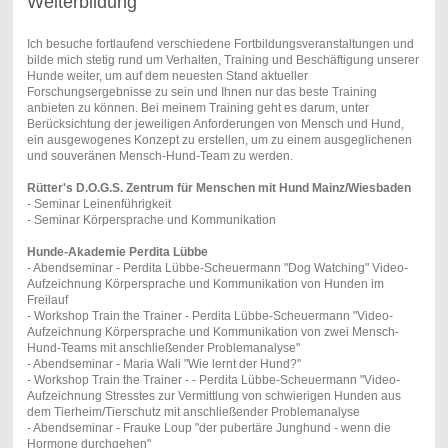
Weiterbildung
Ich besuche fortlaufend verschiedene Fortbildungsveranstaltungen und
bilde mich stetig rund um Verhalten, Training und Beschäftigung unserer
Hunde weiter, um auf dem neuesten Stand aktueller
Forschungsergebnisse zu sein und Ihnen nur das beste Training
anbieten zu können. Bei meinem Training geht es darum, unter
Berücksichtung der jeweiligen Anforderungen von Mensch und Hund,
ein ausgewogenes Konzept zu erstellen, um zu einem ausgeglichenen
und souveränen Mensch-Hund-Team zu werden.
Rütter's D.O.G.S. Zentrum für Menschen mit Hund Mainz/Wiesbaden
- Seminar Leinenführigkeit
- Seminar Körpersprache und Kommunikation
Hunde-Akademie Perdita Lübbe
- Abendseminar - Perdita Lübbe-Scheuermann "Dog Watching" Video-
Aufzeichnung Körpersprache und Kommunikation von Hunden im
Freilauf
- Workshop Train the Trainer - Perdita Lübbe-Scheuermann "Video-
Aufzeichnung Körpersprache und Kommunikation von zwei Mensch-
Hund-Teams mit anschließender Problemanalyse"
- Abendseminar - Maria Wali "Wie lernt der Hund?"
- Workshop Train the Trainer - - Perdita Lübbe-Scheuermann "Video-
Aufzeichnung Stresstes zur Vermittlung von schwierigen Hunden aus
dem Tierheim/Tierschutz mit anschließender Problemanalyse
- Abendseminar - Frauke Loup "der pubertäre Junghund - wenn die
Hormone durchgehen"