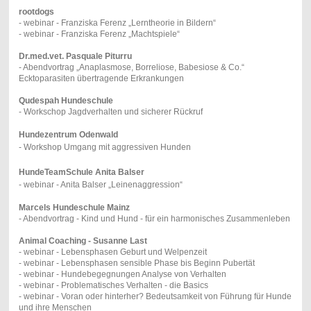
rootdogs
- webinar - Franziska Ferenz „Lerntheorie in Bildern“
- webinar - Franziska Ferenz „Machtspiele“
Dr.med.vet. Pasquale Piturru
- Abendvortrag „Anaplasmose, Borreliose, Babesiose & Co.“
Ecktoparasiten übertragende Erkrankungen
Qudespah Hundeschule
- Workschop Jagdverhalten und sicherer Rückruf
Hundezentrum Odenwald
- Workshop Umgang mit aggressiven Hunden
HundeTeamSchule Anita Balser
- webinar - Anita Balser „Leinenaggression“
Marcels Hundeschule Mainz
- Abendvortrag - Kind und Hund - für ein harmonisches Zusammenleben
Animal Coaching - Susanne Last
- webinar - Lebensphasen Geburt und Welpenzeit
- webinar - Lebensphasen sensible Phase bis Beginn Pubertät
- webinar - Hundebegegnungen Analyse von Verhalten
- webinar - Problematisches Verhalten - die Basics
- webinar - Voran oder hinterher? Bedeutsamkeit von Führung für Hunde
und ihre Menschen